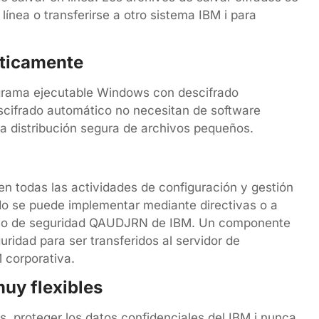
nea o transferirse a otro sistema IBM i para
áticamente
rograma ejecutable Windows con descifrado
cifrado automático no necesitan de software
 la distribución segura de archivos pequeños.
 en todas las actividades de configuración y gestión
rado se puede implementar mediante directivas o a
iario de seguridad QAUDJRN de IBM. Un componente
uridad para ser transferidos al servidor de
M corporativa.
uy flexibles
s, proteger los datos confidenciales del IBM i nunca