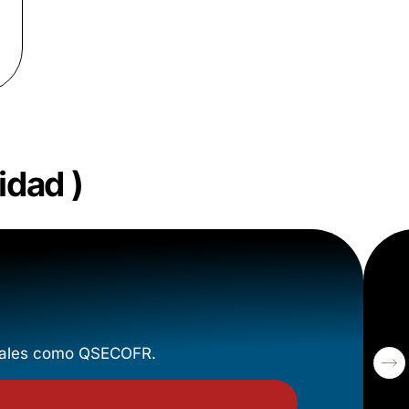
idad
)
, tales como QSECOFR.