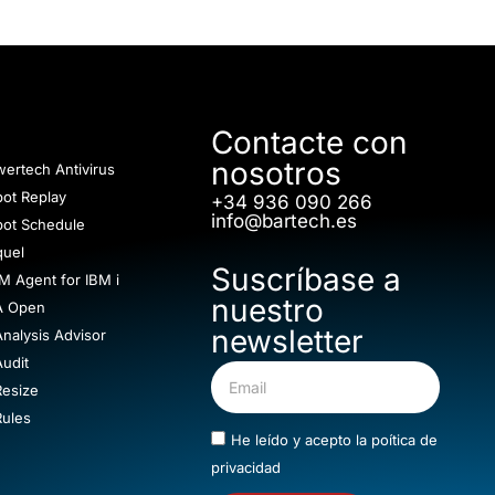
Contacte con
nosotros
ertech Antivirus
ot Replay
+34 936 090 266
info@bartech.es
bot Schedule
quel
Suscríbase a
M Agent for IBM i
nuestro
A Open
newsletter
nalysis Advisor
udit
Resize
Rules
He leído y acepto la
poítica de
privacidad