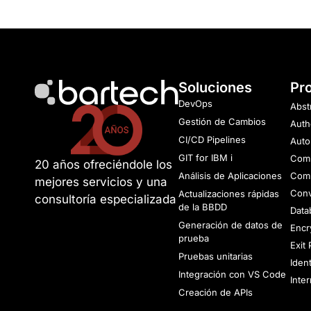
Soluciones
Pr
DevOps
Abst
Gestión de Cambios
Auth
CI/CD Pipelines
Auto
GIT for IBM i
Comm
20 años ofreciéndole los
Análisis de Aplicaciones
Comp
mejores servicios y una
Conv
Actualizaciones rápidas
consultoría especializada
de la BBDD
Data
Generación de datos de
Encr
prueba
Exit
Pruebas unitarias
Iden
Integración con VS Code
Inte
Creación de APIs