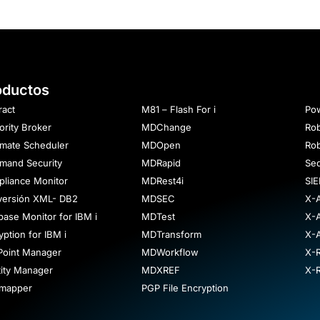
oductos
ract
M81 – Flash For i
Pow
ority Broker
MDChange
Rob
mate Scheduler
MDOpen
Ro
and Security
MDRapid
Se
liance Monitor
MDRest4i
SIE
ersión XML- DB2
MDSEC
X-
base Monitor for IBM i
MDTest
X-A
yption for IBM i
MDTransform
X-A
 Point Manager
MDWorkflow
X-
tity Manager
MDXREF
X-
rmapper
PGP File Encryption