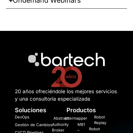
Ondemand Webinars
20 años ofreciéndole los mejores servicios
y una consultoría especializada
Soluciones
Productos
DevOps
Robot
Abstract
Intermapper
Replay
Authority
M81
Gestión de Cambios
Robot
Broker
–
CI/CD Pipelines