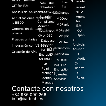
Schedule
Flash
Automate
GIT for IBM i
For i
Scheduler
Sequel
Análisis de Aplicaciones
Command
SIEM
MDChange
Security
Agent
Actualizaciones rápidas de
MDOpen
for
Compliance
la BBDD
MDRapid
IBM i
Monitor
Generación de datos de
MDRest4i
X-A
Conversión
prueba
Open
XML- DB2
MDSEC
Pruebas unitarias
X-
Database
MDTest
Analysis
Monitor
Integración con VS Code
MDTransform
Advisor
for IBM i
Creación de APIs
MDWorkflow
X-
Encryption
Audit
for IBM i
MDXREF
X-
Exit
PGP File
Resize
Point
Encryption
Manager
X-
Powertech
Rules
Identity
Antivirus
Manager
Contacte con nosotros
+34 936 090 266
info@bartech.es