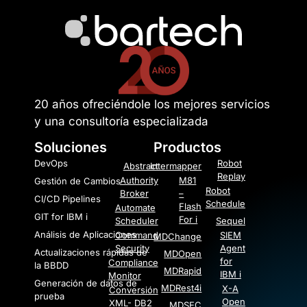
20 años ofreciéndole los mejores servicios
y una consultoría especializada
Soluciones
Productos
DevOps
Robot
Abstract
Intermapper
Replay
Authority
M81
Gestión de Cambios
Robot
Broker
–
CI/CD Pipelines
Schedule
Flash
Automate
GIT for IBM i
For i
Scheduler
Sequel
Análisis de Aplicaciones
Command
SIEM
MDChange
Security
Agent
Actualizaciones rápidas de
MDOpen
for
Compliance
la BBDD
MDRapid
IBM i
Monitor
Generación de datos de
MDRest4i
X-A
Conversión
prueba
Open
XML- DB2
MDSEC