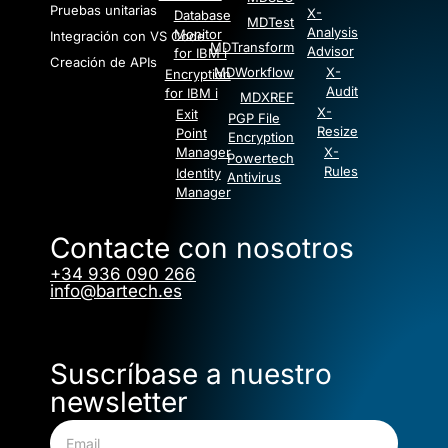
Pruebas unitarias
X-
Database
MDTest
Analysis
Monitor
Integración con VS Code
MDTransform
Advisor
for IBM i
Creación de APIs
MDWorkflow
X-
Encryption
Audit
for IBM i
MDXREF
X-
Exit
PGP File
Resize
Point
Encryption
Manager
X-
Powertech
Rules
Identity
Antivirus
Manager
Contacte con nosotros
+34 936 090 266
info@bartech.es
Suscríbase a nuestro
newsletter