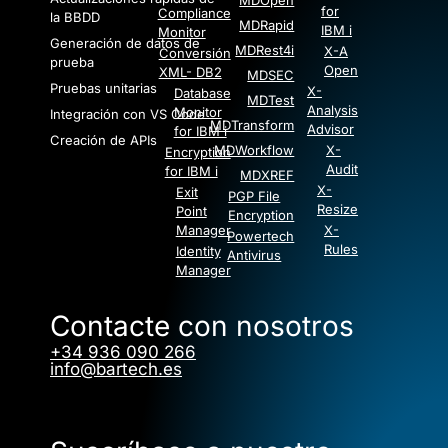
for
Compliance
la BBDD
MDRapid
IBM i
Monitor
Generación de datos de
MDRest4i
X-A
Conversión
prueba
Open
XML- DB2
MDSEC
Pruebas unitarias
X-
Database
MDTest
Analysis
Monitor
Integración con VS Code
MDTransform
Advisor
for IBM i
Creación de APIs
MDWorkflow
X-
Encryption
Audit
for IBM i
MDXREF
X-
Exit
PGP File
Resize
Point
Encryption
Manager
X-
Powertech
Rules
Identity
Antivirus
Manager
Contacte con nosotros
+34 936 090 266
info@bartech.es