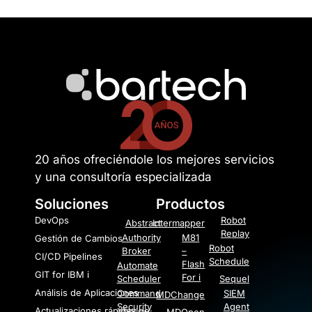
20 años ofreciéndole los mejores servicios
y una consultoría especializada
Soluciones
Productos
DevOps
Robot
Abstract
Intermapper
Replay
Authority
M81
Gestión de Cambios
Robot
Broker
–
CI/CD Pipelines
Schedule
Flash
Automate
GIT for IBM i
For i
Scheduler
Sequel
Análisis de Aplicaciones
Command
SIEM
MDChange
Security
Agent
Actualizaciones rápidas de
MDOpen