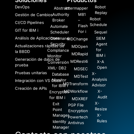
Soluciones
Productos
DevOps
Robot
Abstract
Intermapper
Replay
Authority
M81
Gestión de Cambios
Robot
Broker
–
CI/CD Pipelines
Schedule
Flash
Automate
GIT for IBM i
For i
Scheduler
Sequel
Análisis de Aplicaciones
Command
SIEM
MDChange
Security
Agent
Actualizaciones rápidas de
MDOpen
for
Compliance
la BBDD
MDRapid
IBM i
Monitor
Generación de datos de
MDRest4i
X-A
Conversión
prueba
Open
XML- DB2
MDSEC
Pruebas unitarias
X-
Database
MDTest
Analysis
Monitor
Integración con VS Code
MDTransform
Advisor
for IBM i
Creación de APIs
MDWorkflow
X-
Encryption
Audit
for IBM i
MDXREF
X-
Exit
PGP File
Resize
Point
Encryption
Manager
X-
Powertech
Rules
Identity
Antivirus
Manager