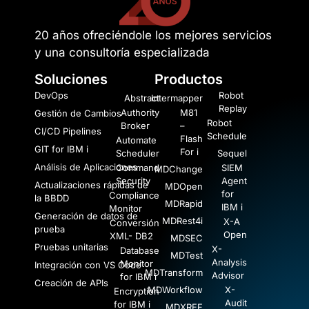
20 años ofreciéndole los mejores servicios
y una consultoría especializada
Soluciones
Productos
DevOps
Robot
Abstract
Intermapper
Replay
Authority
M81
Gestión de Cambios
Robot
Broker
–
CI/CD Pipelines
Schedule
Flash
Automate
GIT for IBM i
For i
Scheduler
Sequel
Análisis de Aplicaciones
Command
SIEM
MDChange
Security
Agent
Actualizaciones rápidas de
MDOpen
for
Compliance
la BBDD
MDRapid
IBM i
Monitor
Generación de datos de
MDRest4i
X-A
Conversión
prueba
Open
XML- DB2
MDSEC
Pruebas unitarias
X-
Database
MDTest
Analysis
Monitor
Integración con VS Code
MDTransform
Advisor
for IBM i
Creación de APIs
MDWorkflow
X-
Encryption
Audit
for IBM i
MDXREF