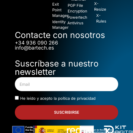
X-
Exit
PGP File
Resize
Point
Encryption
Manager
X-
Powertech
Rules
Identity
Antivirus
Manager
Contacte con nosotros
+34 936 090 266
info@bartech.es
Suscríbase a nuestro
newsletter
He leído y acepto la
poítica de privacidad
SUSCRIBIRSE