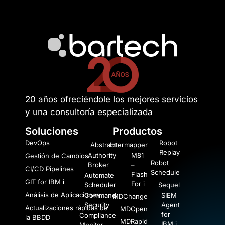
20 años ofreciéndole los mejores servicios
y una consultoría especializada
Soluciones
Productos
DevOps
Robot
Abstract
Intermapper
Replay
Authority
M81
Gestión de Cambios
Robot
Broker
–
CI/CD Pipelines
Schedule
Flash
Automate
GIT for IBM i
For i
Scheduler
Sequel
Análisis de Aplicaciones
Command
SIEM
MDChange
Security
Agent
Actualizaciones rápidas de
MDOpen
for
Compliance
la BBDD
MDRapid
IBM i