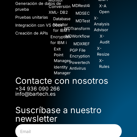
Monitor
Generación de datos de
MDRest4i
X-A
Conversión
prueba
Open
XML- DB2
MDSEC
Pruebas unitarias
X-
Database
MDTest
Analysis
Monitor
Integración con VS Code
MDTransform
Advisor
for IBM i
Creación de APIs
MDWorkflow
X-
Encryption
Audit
for IBM i
MDXREF
X-
Exit
PGP File
Resize
Point
Encryption
Manager
X-
Powertech
Rules
Identity
Antivirus
Manager
Contacte con nosotros
+34 936 090 266
info@bartech.es
Suscríbase a nuestro
newsletter