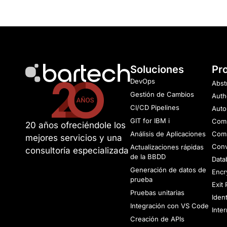
Soluciones
Pr
DevOps
Abst
Gestión de Cambios
Auth
CI/CD Pipelines
Auto
GIT for IBM i
Comm
20 años ofreciéndole los
Análisis de Aplicaciones
Comp
mejores servicios y una
Conv
Actualizaciones rápidas
consultoría especializada
de la BBDD
Data
Generación de datos de
Encr
prueba
Exit
Pruebas unitarias
Iden
Integración con VS Code
Inte
Creación de APIs