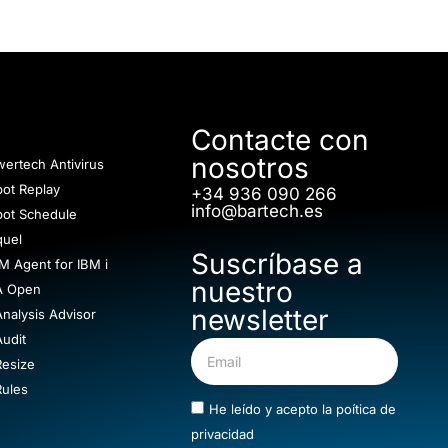
Contacte con
nosotros
ertech Antivirus
ot Replay
+34 936 090 266
info@bartech.es
bot Schedule
quel
Suscríbase a
M Agent for IBM i
nuestro
A Open
newsletter
nalysis Advisor
udit
Resize
Rules
He leído y acepto la
poítica de
privacidad