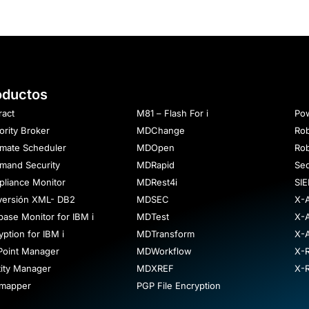
oductos
ract
M81 – Flash For i
Pow
ority Broker
MDChange
Rob
mate Scheduler
MDOpen
Ro
and Security
MDRapid
Se
liance Monitor
MDRest4i
SIE
ersión XML- DB2
MDSEC
X-
base Monitor for IBM i
MDTest
X-A
yption for IBM i
MDTransform
X-A
 Point Manager
MDWorkflow
X-
tity Manager
MDXREF
X-
rmapper
PGP File Encryption