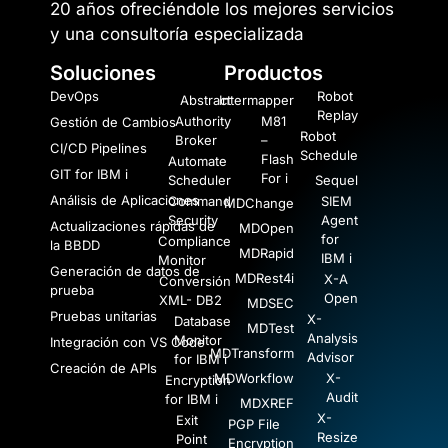
20 años ofreciéndole los mejores servicios
y una consultoría especializada
Soluciones
Productos
DevOps
Robot
Abstract
Intermapper
Replay
Authority
M81
Gestión de Cambios
Robot
Broker
–
CI/CD Pipelines
Schedule
Flash
Automate
GIT for IBM i
For i
Scheduler
Sequel
Análisis de Aplicaciones
Command
SIEM
MDChange
Security
Agent
Actualizaciones rápidas de
MDOpen
for
Compliance
la BBDD
MDRapid
IBM i
Monitor
Generación de datos de
MDRest4i
X-A
Conversión
prueba
Open
XML- DB2
MDSEC
Pruebas unitarias
X-
Database
MDTest
Analysis
Monitor
Integración con VS Code
MDTransform
Advisor
for IBM i
Creación de APIs
MDWorkflow
X-
Encryption
Audit
for IBM i
MDXREF
X-
Exit
PGP File
Resize
Point
Encryption