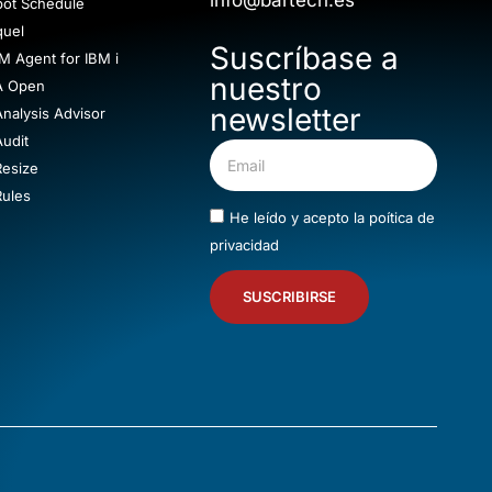
info@bartech.es
bot Schedule
quel
Suscríbase a
M Agent for IBM i
nuestro
A Open
newsletter
nalysis Advisor
udit
Resize
Rules
He leído y acepto la
poítica de
privacidad
SUSCRIBIRSE