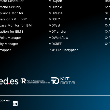
mate Scheduler
MDOpen
Ro
and Security
MDRapid
Se
liance Monitor
MDRest4i
SIE
ersión XML- DB2
MDSEC
X-
base Monitor for IBM i
MDTest
X-A
yption for IBM i
MDTransform
X-A
 Point Manager
MDWorkflow
X-
tity Manager
MDXREF
X-
rmapper
PGP File Encryption
ookies