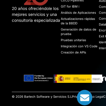
CI/CD Pipelines
Auto
GIT for IBM i
Comm
20 años ofreciéndole los
Análisis de Aplicaciones
Comp
mejores servicios y una
Conv
Actualizaciones rápidas
consultoría especializada
de la BBDD
Data
Generación de datos de
Encr
prueba
Exit
Pruebas unitarias
Iden
Integración con VS Code
Inte
Creación de APIs
© 2026 Bartech Software y Servicios S.L
Privacidad
Aviso Legal
C