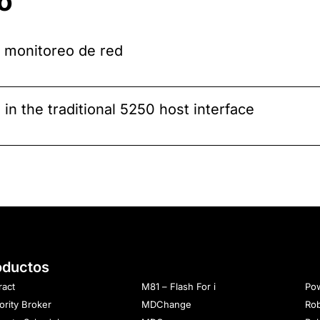
o
l monitoreo de red
in the traditional 5250 host interface
oductos
ract
M81 – Flash For i
Pow
ority Broker
MDChange
Rob