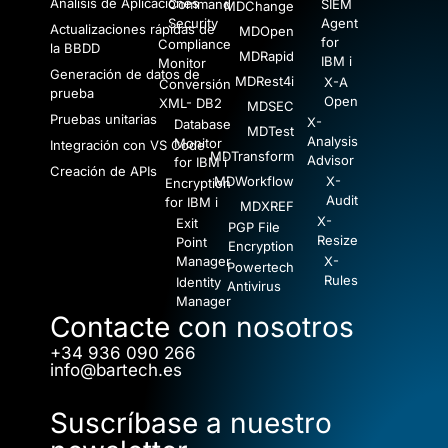
Análisis de Aplicaciones
Command
SIEM
MDChange
Security
Agent
Actualizaciones rápidas de
MDOpen
for
Compliance
la BBDD
MDRapid
IBM i
Monitor
Generación de datos de
MDRest4i
X-A
Conversión
prueba
Open
XML- DB2
MDSEC
Pruebas unitarias
X-
Database
MDTest
Analysis
Monitor
Integración con VS Code
MDTransform
Advisor
for IBM i
Creación de APIs
MDWorkflow
X-
Encryption
Audit
for IBM i
MDXREF
X-
Exit
PGP File
Resize
Point
Encryption
Manager
X-
Powertech
Rules
Identity
Antivirus
Manager
Contacte con nosotros
+34 936 090 266
info@bartech.es
Suscríbase a nuestro