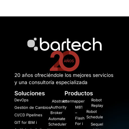
20 años ofreciéndole los mejores servicios
y una consultoría especializada
Soluciones
Productos
DevOps
Robot
Abstract
Intermapper
Replay
Authority
M81
Gestión de Cambios
Robot
Broker
–
CI/CD Pipelines
Schedule
Flash
Automate
GIT for IBM i
For i
Scheduler
Sequel