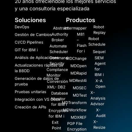
20 años ofreciéndole los mejores servicios
y una consultoría especializada
Soluciones
Productos
DevOps
Robot
Abstract
Intermapper
Replay
Authority
M81
Gestión de Cambios
Robot
Broker
–
CI/CD Pipelines
Schedule
Flash
Automate
GIT for IBM i
For i
Scheduler
Sequel
Análisis de Aplicaciones
Command
SIEM
MDChange
Security
Agent
Actualizaciones rápidas de
MDOpen
for
Compliance
la BBDD
MDRapid
IBM i
Monitor
Generación de datos de
MDRest4i
X-A
Conversión
prueba
Open
XML- DB2
MDSEC
Pruebas unitarias
X-
Database
MDTest
Analysis
Monitor
Integración con VS Code
MDTransform
Advisor
for IBM i
Creación de APIs
MDWorkflow
X-
Encryption
Audit
for IBM i
MDXREF
X-
Exit
PGP File
Resize
Point
Encryption